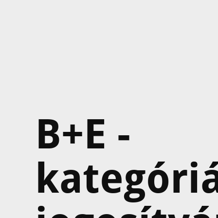
B+E -
kategóri