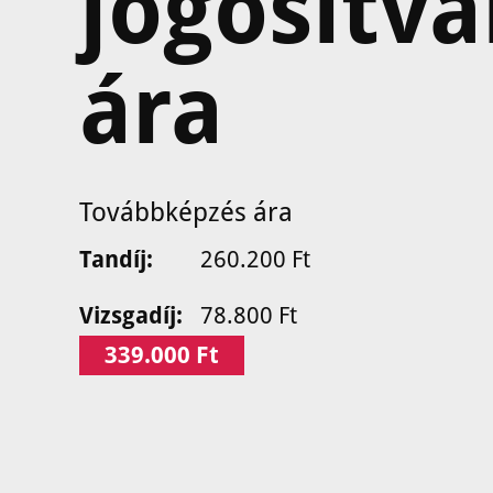
jogosítv
ára
Továbbképzés ára
Tandíj:
260.200 Ft
Vizsgadíj:
78.800 Ft
339.000 Ft