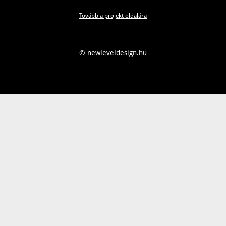
Tovább a projekt oldalára
© newleveldesign.hu