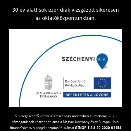
30 év alatt sok ezer diák vizsgázott sikeresen
az oktatóközpontunkban.
A Süvegesképző korszerűsítését nagy mértékben a Széchenyi 2020
támogatásnak köszönheti amit a Magyar Kormány és az Európai Unió
finanszírozott. A projekt azonosító száma:
GINOP-1.2.8-20-2020-01154