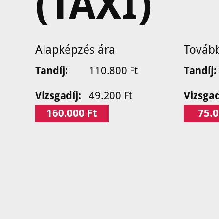
(TAXI)
Alapképzés ára
Továb
Tandíj:
110.800 Ft
Tandíj:
Vizsgadíj:
49.200 Ft
Vizsgad
160.000 Ft
75.0