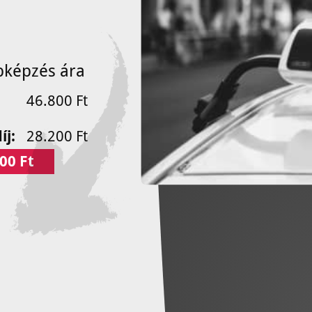
bképzés ára
46.800 Ft
íj:
28.200 Ft
00 Ft