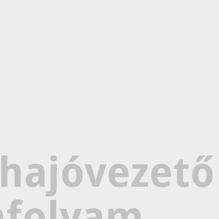
shajóvezető
nfolyam