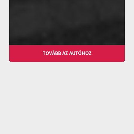
VW Polo
B
kategória
TOVÁBB AZ AUTÓHOZ