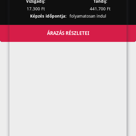
Vizsgadíj:
Tandíj:
17.300 Ft
441.700 Ft
Képzés időpontja:
folyamatosan indul
ÁRAZÁS RÉSZLETEI
tandíj és vizsgadíj