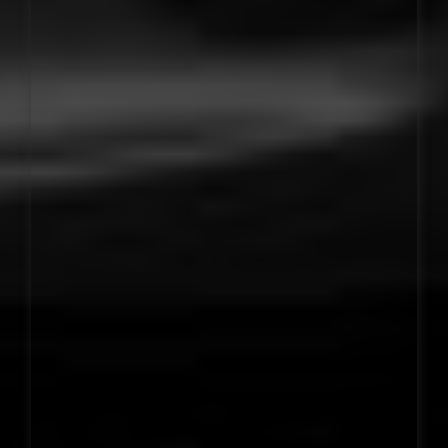
kategóriás jogosítvány