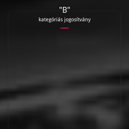
"B"
kategóriás jogosítvány