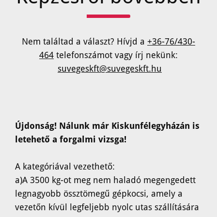
Nem találtad a választ? Hívjd a
+36-76/430-
464
telefonszámot vagy írj nekünk:
suvegeskft@suvegeskft.hu
Újdonság! Nálunk már Kiskunfélegyházán is
letehető a forgalmi vizsga!
A kategóriával vezethető:
a)A 3500 kg-ot meg nem haladó megengedett
legnagyobb össztömegű gépkocsi, amely a
vezetőn kívül legfeljebb nyolc utas szállítására