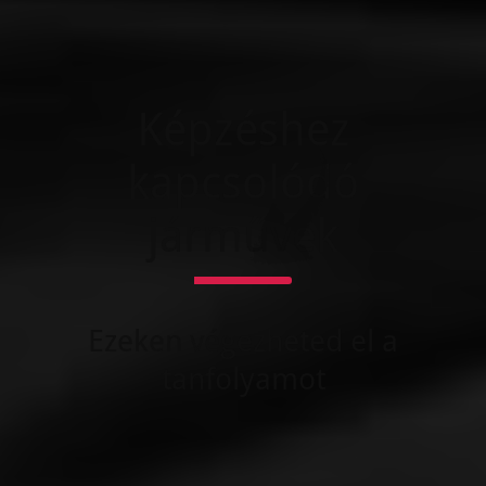
Képzéshez
kapcsolódó
járművek
Ezeken végezheted el a
tanfolyamot