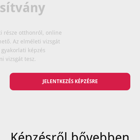
sítvány
i része otthonról, online
ető. Az elméleti vizsgát
 gyakorlati képzés
i vizsgát tesz.
JELENTKEZÉS KÉPZÉSRE
Képzésről bővebben